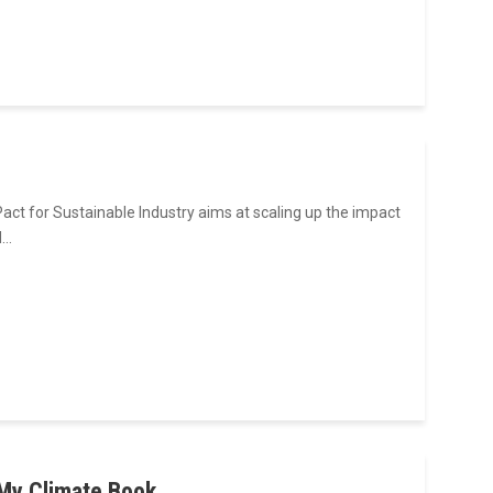
ct for Sustainable Industry aims at scaling up the impact
d…
My Climate Book