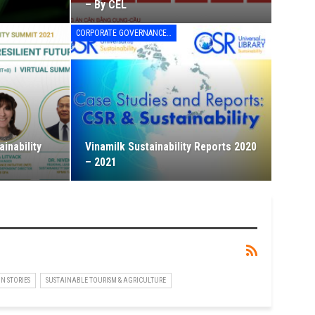
– By CEL
CORPORATE GOVERNANCE - LEADERSHIP & MANAGEMENT
inability
Vinamilk Sustainability Reports 2020
– 2021
N STORIES
SUSTAINABLE TOURISM & AGRICULTURE