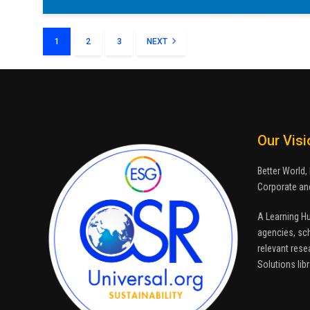
1
2
3
NEXT
Our Visi
Better World, 
Corporate and
A Learning H
agencies, sch
relevant rese
Solutions libr