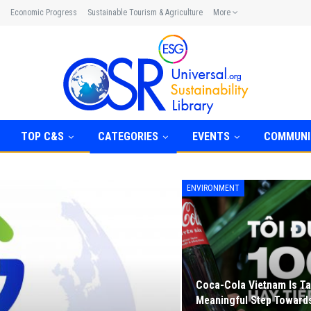
Economic Progress
Sustainable Tourism & Agriculture
More
TOP C&S
CATEGORIES
EVENTS
COMMUNI
ENVIRONMENT
Coca-Cola Vietnam Is Ta
Meaningful Step Toward