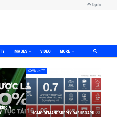
Sign In
TY
IMAGES
VIDEO
MORE
COMMUNITY
king A
s
HCMC DEMANDSUPPLY DASHBOARD