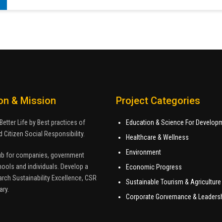
on & Mission
Project Categories
Better Life by Best practices of
Education & Science For Develop
 Citizen Social Responsibility.
Healthcare & Wellness
Environment
ub for companies, government
ools and individuals. Develop a
Economic Progress
arch Sustainability Excellence, CSR
Sustainable Tourism & Agriculture
ary.
Corporate Gorvernance & Leaders