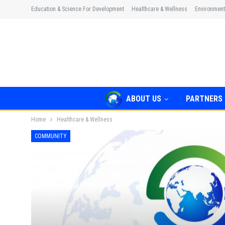
Education & Science For Development
Healthcare & Wellness
Environment
ABOUT US
PARTNERS
Home
Healthcare & Wellness
COMMUNITY