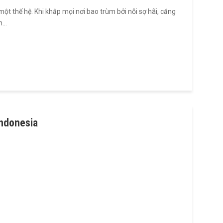
ột thế hệ. Khi khắp mọi nơi bao trùm bởi nỗi sợ hãi, căng
ch…
Indonesia